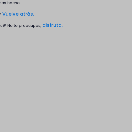
 has hecho.
Vuelve atrás.
o?
disfruta.
uí? No te preocupes,